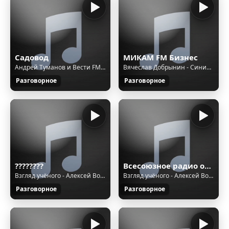
Садовод
МИКАМ FM Бизнес
Андрей Туманов и Вести FM - Как сажать деревья
Вячеслав Добрынин - Синий туман
Разговорное
Разговорное
????????
Всесоюзное радио онлайн (Владивосток)
Взгляд учёного - Алексей Водовозов Музыка в медицине
Взгляд учёного - Алексей Водовозов и Дмитрий Фомин Доказательная медицина
Разговорное
Разговорное