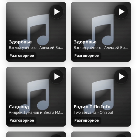
Здоровье
Здоровье
Взгляд учёного - Алексей Водовозов Чай или кофе - что полезнее
Взгляд учёного - Алексей Водовозов Отравления в кино： токсиколог против ｜ . Ученые против мифов 21-15
Разговорное
Разговорное
Садовод
Радио Tiflo.Info
Андрей Туманов и Вести FM - Хитрости подзимних посевов
Two Servants - Oh Soul
Разговорное
Разговорное