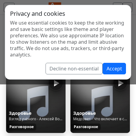
Privacy and cookies
We use essential cookies to keep the site working
Internet Radio Directory
and save basic settings like theme and player
Discover and listen to radio stations from around the
preferences. We also use approximate IP location
to show listeners on the map and limit abusive
world. Browse free Internet radio, online streams, AM
traffic. We do not use ads, trackers, or third-party
and FM stations.
analytics.
Showing 1 to 16 of 16
Decline non-essential
Accept
Здоровье
Здоровье
Взгляд учёного - Алексей Водовозов Страшный зверь радиация (2023)
Медсовет - Что включает в себя обязательная репродуктивная диспансеризация россиян
Разговорное
Разговорное