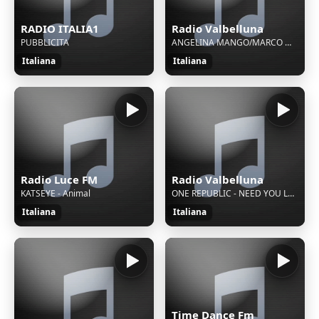
RADIO ITALIA1
Radio Valbelluna
PUBBLICITA
ANGELINA MANGO/MARCO MENGONI - CANTO D'AMORE
Italiana
Italiana
Radio Luce FM
Radio Valbelluna
KATSEYE - Animal
ONE REPUBLIC - NEED YOU LOVE
Italiana
Italiana
Time Dance Fm