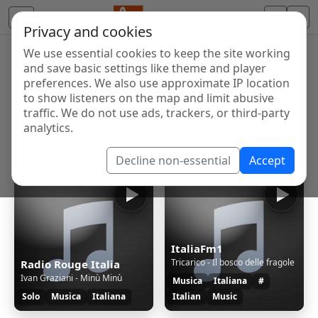
Privacy and cookies
We use essential cookies to keep the site working
Internet Radio Directory
and save basic settings like theme and player
Discover and listen to radio stations from around the
preferences. We also use approximate IP location
to show listeners on the map and limit abusive
world. Browse free Internet radio, online streams, AM
traffic. We do not use ads, trackers, or third-party
and FM stations.
analytics.
Showing 1 to 25 of 25
Decline non-essential
Accept
ItaliaFm1
Tricarico - Il bosco delle fragole
Radio Rouge Italia
Ivan Graziani - Minù Minù
Musica
Italiana
#
Solo
Musica
Italiana
Italian
Music