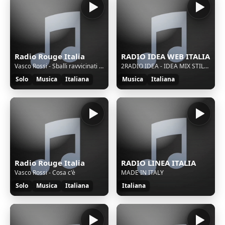
Radio Rouge Italia
RADIO IDEA WEB ITALIA
Vasco Rossi - Sballi ravvicinati del terzo tipo
2RADIO IDEA - IDEA MIX STILE ITALIANO
Solo
Musica
Italiana
Musica
Italiana
Radio Rouge Italia
RADIO LINEA ITALIA
Vasco Rossi - Cosa c'è
MADE IN ITALY
Solo
Musica
Italiana
Italiana