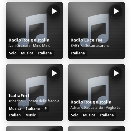
Radio Rouge Italia
Radio Luce FM
Ivan Graziani - Minù Minù
BABY K - Tucamacarena
Solo
Musica
Italiana
Italiana
ItaliaFm1
Tricarico - Il bosco delle fragole
Radio Rouge Italia
Adriano Pappalardo - Voglio Lei
Musica
Italiana
#
Italian
Music
Solo
Musica
Italiana