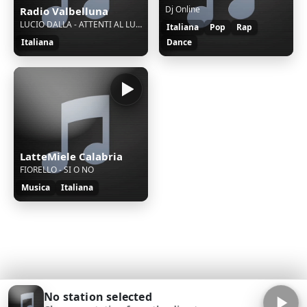
Dj Online
Radio Valbelluna
LUCIO DALLA - ATTENTI AL LUPO
Italiana
Pop
Rap
Italiana
Dance
LatteMiele Calabria
FIORELLO - SI O NO
Musica
Italiana
No station selected