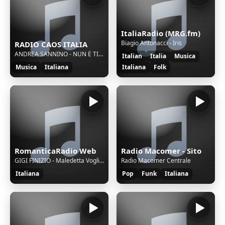
ItaliaRadio (MRG.fm)
Biagio Antonacci - Iris
RADIO CAOS ITALIA
ANDREA SANNINO - NUN È TIEMPO
Italian
Italia
Musica
Musica
Italiana
Italiana
Folk
RomanticaRadio Web
Radio Macomer - Sito
GIGI FINIZIO - Maledetta Voglia Di Te
Radio Macomer Centrale
Italiana
Pop
Funk
Italiana